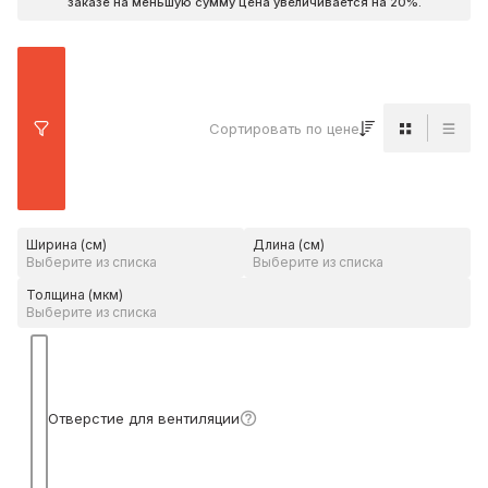
заказе на меньшую сумму цена увеличивается на 20%.
Сортировать по цене
Вид карто
Вид 
Ширина (см)
Длина (см)
Толщина (мкм)
Подробнее
Отверстие для вентиляции