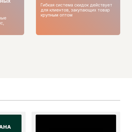
тных
Гибкая система скидок действует
для клиентов, закупающих товар
крупным оптом
вые
с,