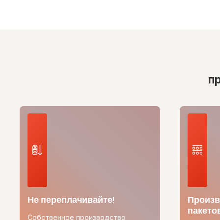
п
Не переплачивайте!
Произв
пакетов
Собственное производство