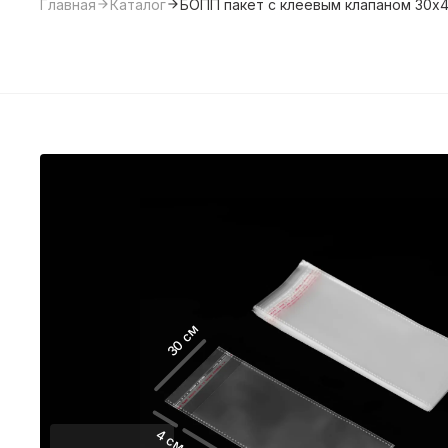
Главная
Каталог
БОПП пакет с клеевым клапаном 30х4
30 см
4 см