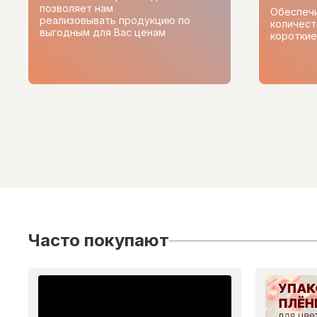
позволяет нам
Обеспеч
реализовывать продукцию по
количест
выгодным для Вас ценам
короткие
Часто покупают