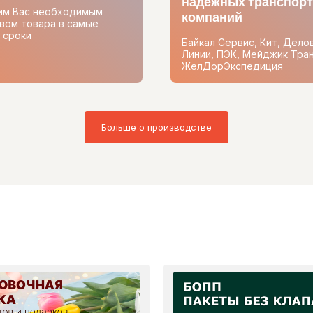
надежных транспор
им Вас необходимым
компаний
вом товара в самые
 сроки
Байкал Сервис, Кит, Дело
Линии, ПЭК, Мейджик Тран
ЖелДорЭкспедиция
Больше о производстве