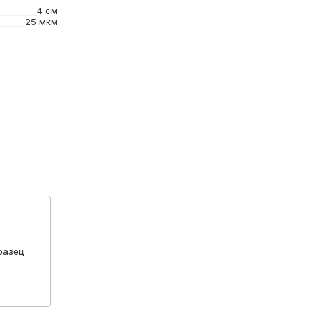
4 см
25 мкм
разец