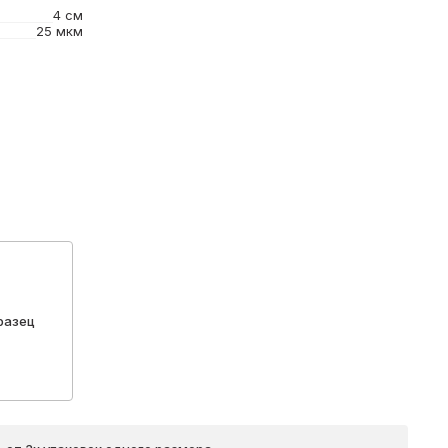
4 см
25 мкм
разец