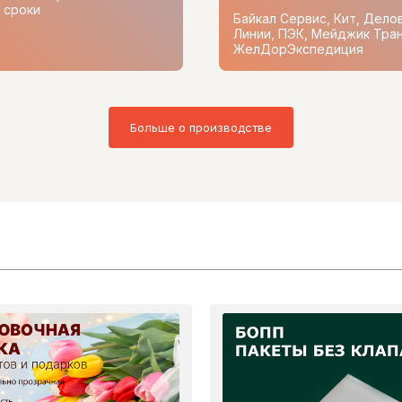
 сроки
Байкал Сервис, Кит, Дело
Линии, ПЭК, Мейджик Тран
ЖелДорЭкспедиция
Больше о производстве