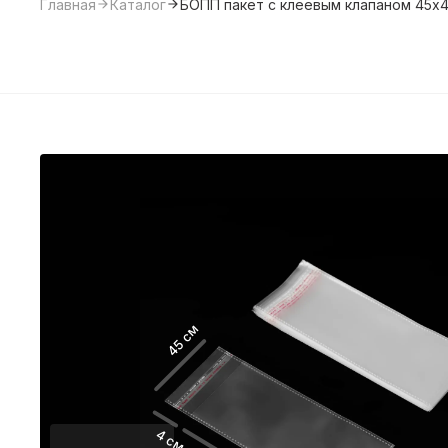
Главная
Каталог
БОПП пакет с клеевым клапаном 45х4
45 см
4 см