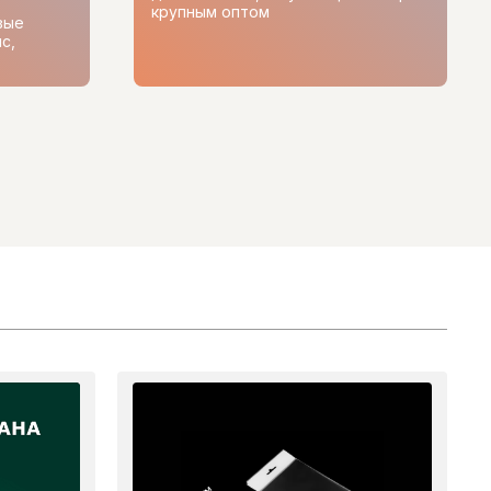
крупным оптом
вые
с,