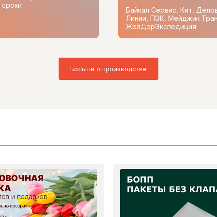
 сроки
Байкал Сервис, Кит, Дело
Линии, ПЭК, Мейджик Тран
ЖелДорЭкспедиция
Больше о производстве