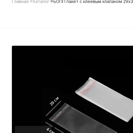
Главная
Каталог
БОПП пакет с клеевым клапаном 29х3
29 см
4 см