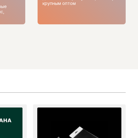
крупным оптом
вые
с,