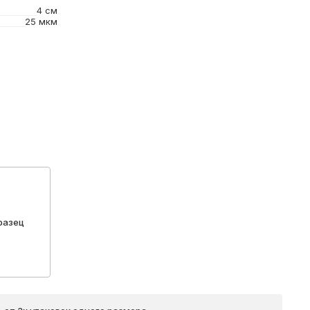
4 см
25 мкм
разец