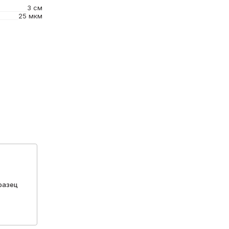
3 см
25 мкм
разец