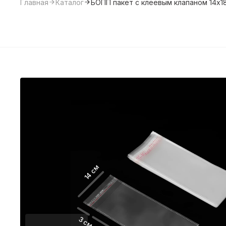
Главная
Каталог
БОПП пакет с клеевым клапаном 14х1
14 см
3 см