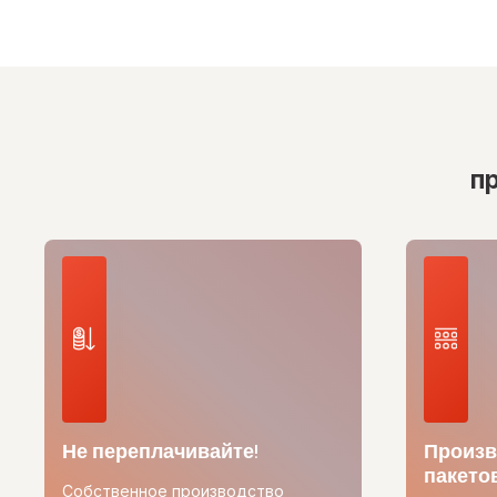
п
Не переплачивайте!
Произв
пакетов
Собственное производство