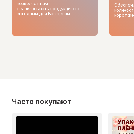
позволяет нам
Обеспеч
реализовывать продукцию по
количест
выгодным для Вас ценам
короткие
Часто покупают