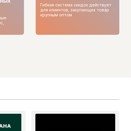
тных
Гибкая система скидок действует
для клиентов, закупающих товар
крупным оптом
вые
с,