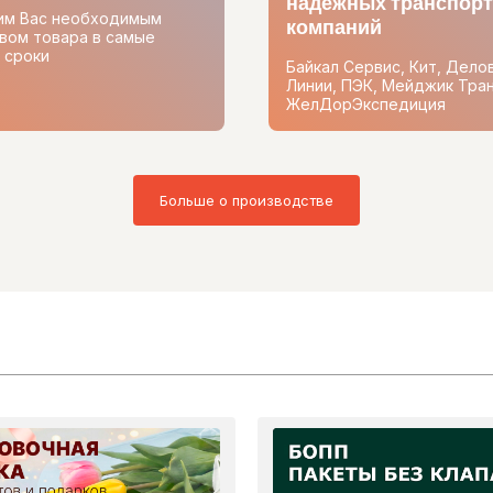
надежных транспор
им Вас необходимым
компаний
вом товара в самые
 сроки
Байкал Сервис, Кит, Дело
Линии, ПЭК, Мейджик Тран
ЖелДорЭкспедиция
Больше о производстве