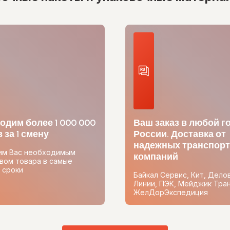
одим более 1 000 000
Ваш заказ в любой г
 за 1 смену
России. Доставка от
надежных транспор
им Вас необходимым
компаний
вом товара в самые
 сроки
Байкал Сервис, Кит, Дело
Линии, ПЭК, Мейджик Тран
ЖелДорЭкспедиция