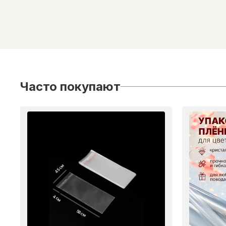
Часто покупают
45 см
4 см
58 см