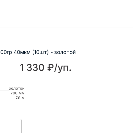
00гр 40мкм (10шт) - золотой
1 330 ₽/уп.
золотой
700 мм
7.8 м