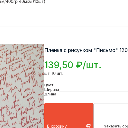
9м/400гр 40мкм (10шт)
Пленка с рисунком "Письмо" 120
139,50 ₽/шт.
шт. 10 шт.
Цвет
Ширина
Длина
В корзину
Заказать об