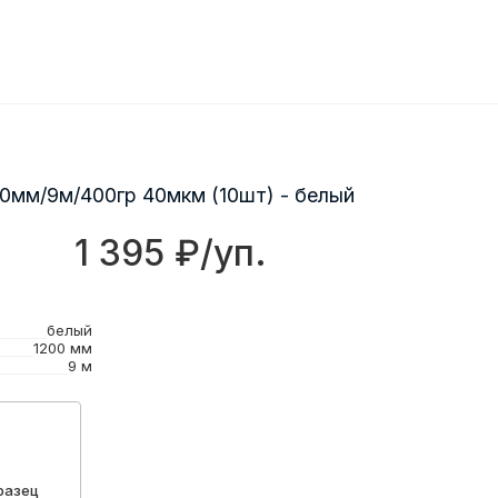
0мм/9м/400гр 40мкм (10шт) - белый
1 395 ₽/уп.
белый
1200 мм
9 м
разец