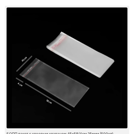
45 см
4 см
58 см
БОПП пакет с клеевым клапаном 45х58/4см 25мкм (500шт)