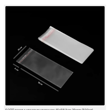
45 см
4 см
58 см
БОПП пакет с клеевым клапаном 45х58/4см 25мкм (500шт)