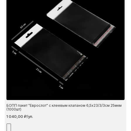
6.5 см
3 см
23 см
3 см
БОПП пакет "Еврослот" с клеевым клапаном 6,5х23/3/3см 25мкм
(1000шт)
1 040,00 ₽/уп.