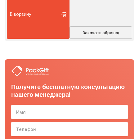
В корзину
Заказать образец
Получите бесплатную консультацию
нашего менеджера!
Имя
Телефон
10-з