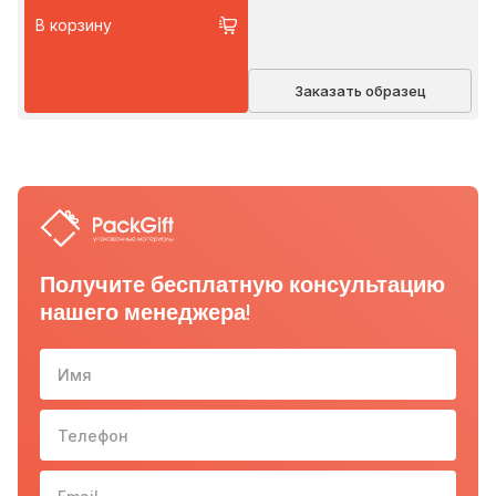
В корзину
Заказать образец
Получите бесплатную консультацию
нашего менеджера!
Имя
Телефон
10-з
Email