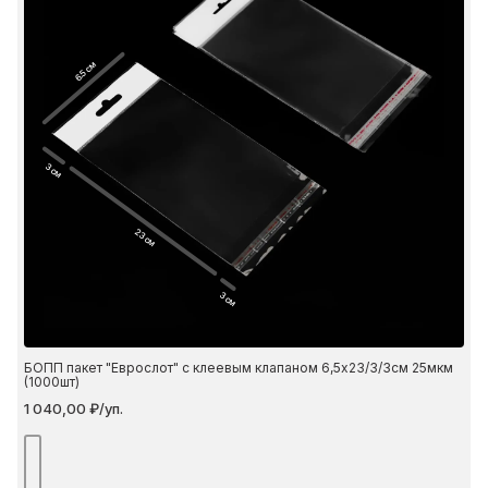
6.5 см
3 см
23 см
3 см
БОПП пакет "Еврослот" с клеевым клапаном 6,5х23/3/3см 25мкм
(1000шт)
1 040,00 ₽/уп.