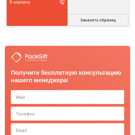
В корзину
Заказать образец
Получите бесплатную консультацию
нашего менеджера!
Имя
Телефон
10-з
Email