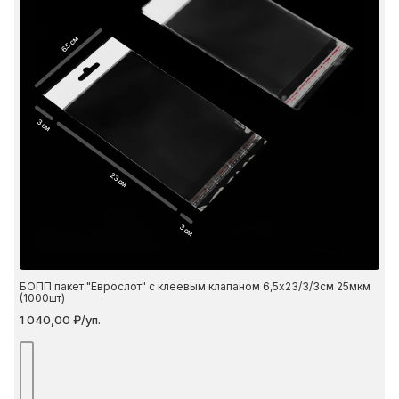
6.5 см
3 см
23 см
3 см
БОПП пакет "Еврослот" с клеевым клапаном 6,5х23/3/3см 25мкм
(1000шт)
1 040,00 ₽/уп.