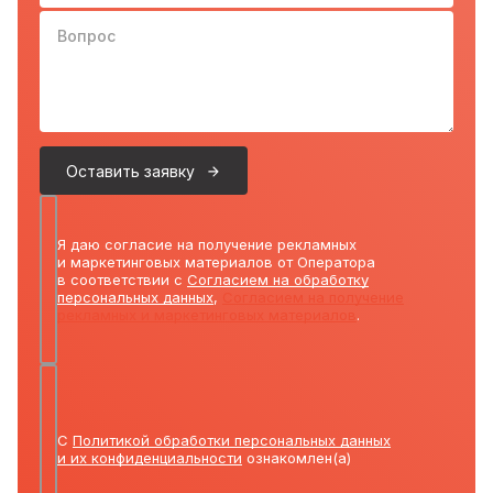
Вопрос
Оставить заявку
Я даю согласие на получение рекламных
и маркетинговых материалов от Оператора
в соответствии с
Согласием на обработку
персональных данных
,
Согласием на получение
рекламных и маркетинговых материалов
.
С
Политикой обработки персональных данных
и их конфиденциальности
ознакомлен(а)