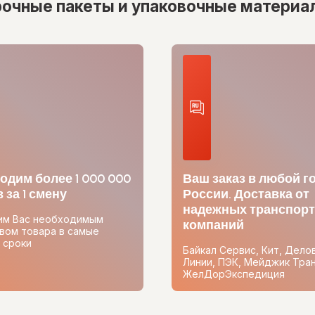
рочные пакеты и упаковочные материа
одим более 1 000 000
Ваш заказ в любой г
 за 1 смену
России. Доставка от
надежных транспор
им Вас необходимым
компаний
вом товара в самые
 сроки
Байкал Сервис, Кит, Дело
Линии, ПЭК, Мейджик Тран
ЖелДорЭкспедиция