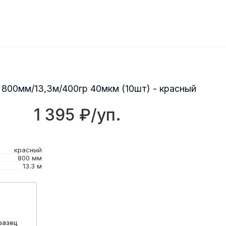
 800мм/13,3м/400гр 40мкм (10шт) - красный
1 395 ₽/уп.
красный
800 мм
13.3 м
разец