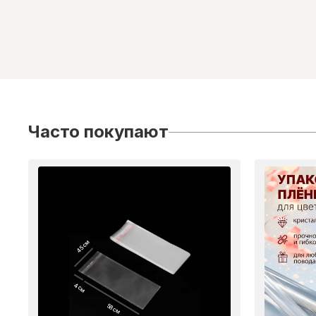
Часто покупают
45 см
4 см
58 см