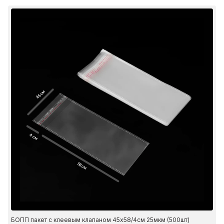
45 см
4 см
58 см
БОПП пакет с клеевым клапаном 45х58/4см 25мкм (500шт)