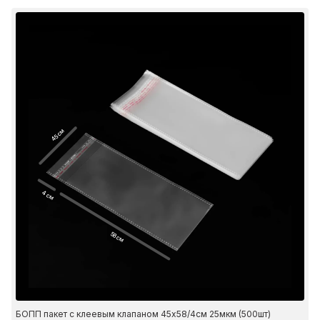
45 см
4 см
58 см
БОПП пакет с клеевым клапаном 45х58/4см 25мкм (500шт)