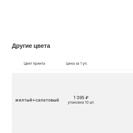
Другие цвета
Цвет принта
Цена за 1 уп.
1 395 ₽
Цвет
желтый+салатовый
упаковка 10 шт.