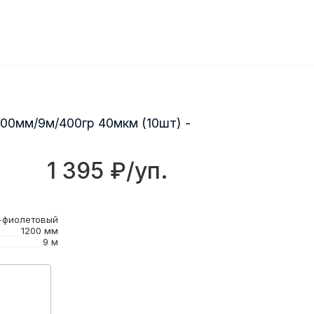
00мм/9м/400гр 40мкм (10шт) -
1 395 ₽/уп.
+фиолетовый
1200 мм
9 м