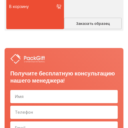
В корзину
Заказать образец
Получите бесплатную консультацию
нашего менеджера!
Имя
Телефон
10-з
Email