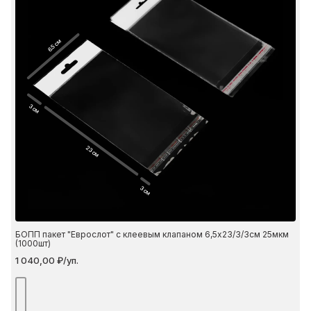
6.5 см
3 см
23 см
3 см
БОПП пакет "Еврослот" с клеевым клапаном 6,5х23/3/3см 25мкм
(1000шт)
1 040,00 ₽/уп.