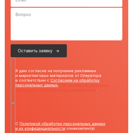
Вопрос
Оставить заявку
Я даю согласие на получение рекламных
и маркетинговых материалов от Оператора
в соответствии с
Согласием на обработку
персональных данных
,
Согласием на получение
рекламных и маркетинговых материалов
.
С
Политикой обработки персональных данных
и их конфиденциальности
ознакомлен(а)