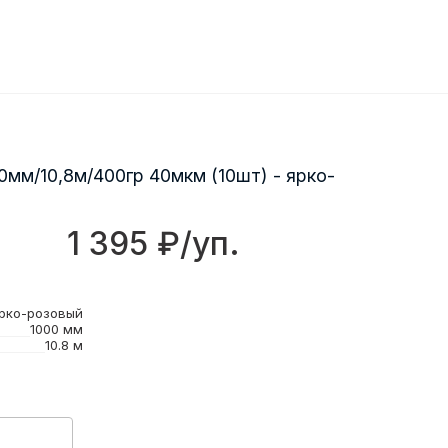
0мм/10,8м/400гр 40мкм (10шт) - ярко-
1 395 ₽/уп.
рко-розовый
1000 мм
10.8 м