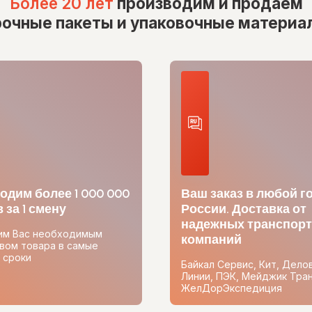
Более 20 лет
производим и продаем
рочные пакеты и упаковочные материа
одим более 1 000 000
Ваш заказ в любой г
 за 1 смену
России. Доставка от
надежных транспор
им Вас необходимым
компаний
вом товара в самые
 сроки
Байкал Сервис, Кит, Дело
Линии, ПЭК, Мейджик Тран
ЖелДорЭкспедиция