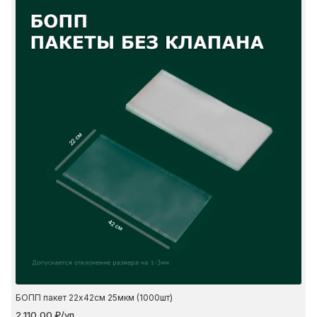
22 см
42 см
БОПП пакет 22х42см 25мкм (1000шт)
2 110,00 ₽/уп.