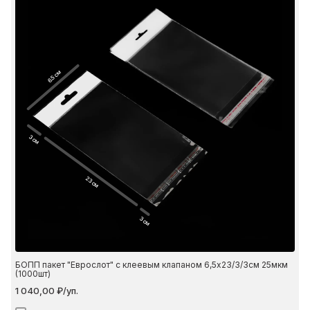
6.5 см
3 см
23 см
3 см
БОПП пакет "Еврослот" с клеевым клапаном 6,5х23/3/3см 25мкм
(1000шт)
1 040,00 ₽/уп.