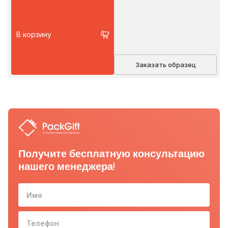
В корзину
Заказать образец
Получите бесплатную консультацию
нашего менеджера!
Имя
Телефон
10-з