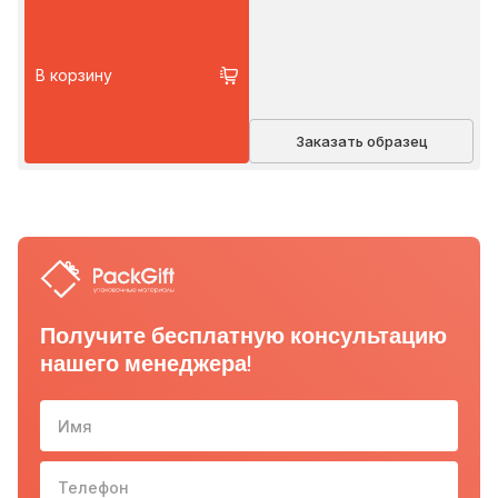
В корзину
Заказать образец
Получите бесплатную консультацию
нашего менеджера!
Имя
Телефон
10-з