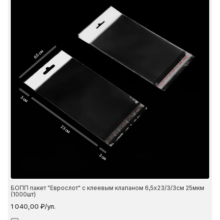
6.5 см
3 см
23 см
3 см
БОПП пакет "Еврослот" с клеевым клапаном 6,5х23/3/3см 25мкм
(1000шт)
1 040,00 ₽/уп.