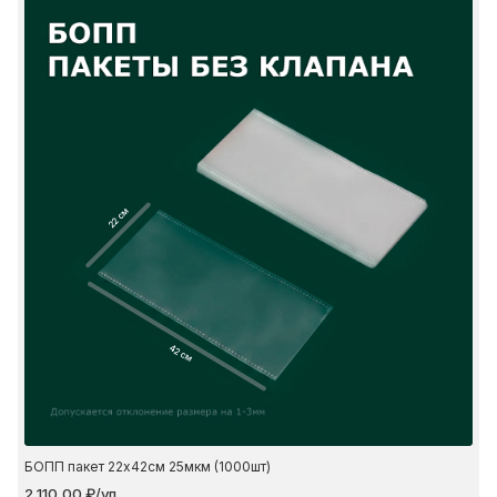
22 см
42 см
БОПП пакет 22х42см 25мкм (1000шт)
2 110,00 ₽/уп.