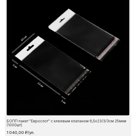
6.5 см
3 см
23 см
3 см
БОПП пакет "Еврослот" с клеевым клапаном 6,5х23/3/3см 25мкм
(1000шт)
1 040,00 ₽/уп.