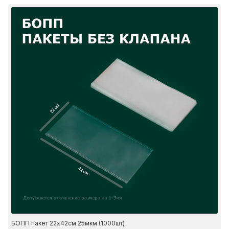
22 см
42 см
БОПП пакет 22х42см 25мкм (1000шт)