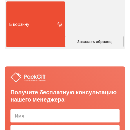
В корзину
Заказать образец
Получите бесплатную консультацию
нашего менеджера!
Имя
Телефон
10-з