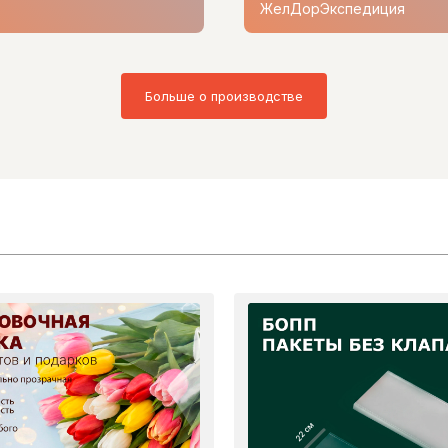
ЖелДорЭкспедиция
Больше о производстве
22 см