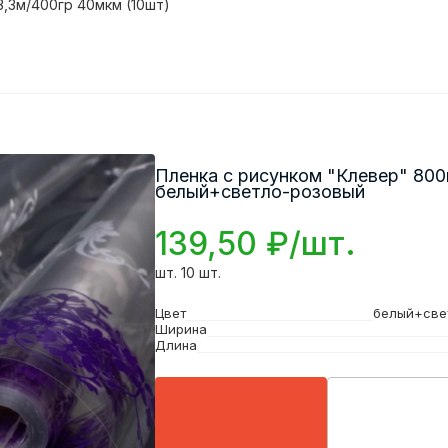
3,3м/400гр 40мкм (10шт)
Пленка с рисунком "Клевер" 800
белый+светло-розовый
139,50 ₽/шт.
шт. 10 шт.
Цвет
белый+све
Ширина
Длина