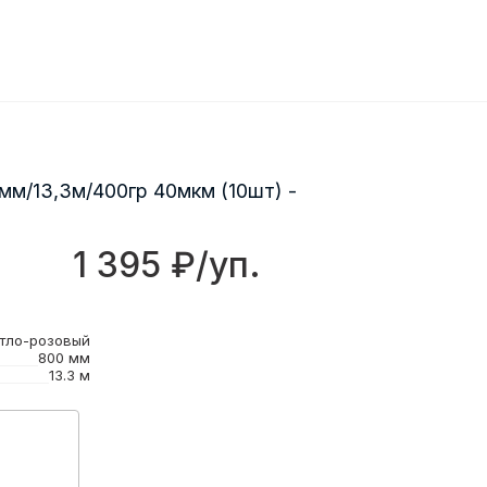
мм/13,3м/400гр 40мкм (10шт) -
1 395 ₽/уп.
тло-розовый
800 мм
13.3 м