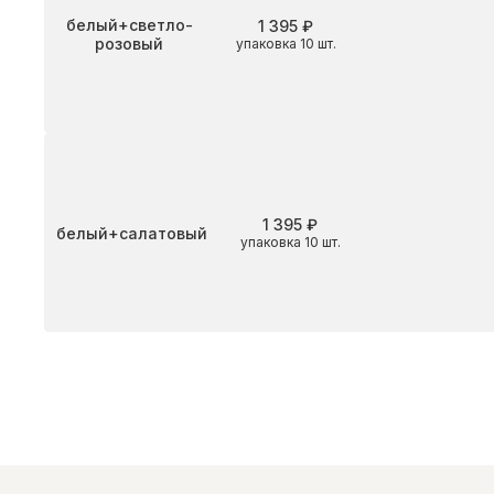
Цвет
белый+светло-
1 395 ₽
розовый
упаковка 10 шт.
1 395 ₽
Цвет
белый+салатовый
упаковка 10 шт.