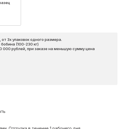
разец
 от 3х упаковок одного размера.
бобина (100-230 кг)
20 000 рублей, при заказе на меньшую сумму цена
ать
и. Отгрузка в течение 1 рабочего дня.