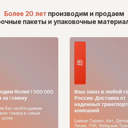
Более 20 лет
производим и продаем
рочные пакеты и упаковочные материа
одим более 1 000 000
Ваш заказ в любой г
 за 1 смену
России. Доставка от
надежных транспор
им Вас необходимым
компаний
вом товара в самые
 сроки
Байкал Сервис, Кит, Дело
Линии, ПЭК, Мейджик Тран