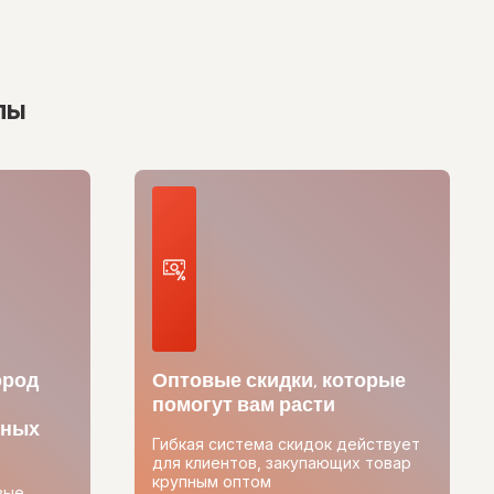
лы
ород
Оптовые скидки, которые
помогут вам расти
тных
Гибкая система скидок действует
для клиентов, закупающих товар
крупным оптом
вые