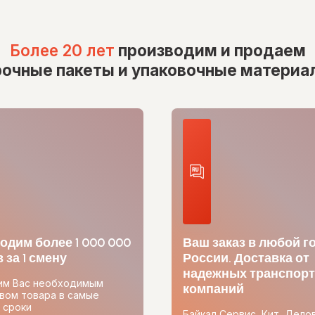
Более 20 лет
производим и продаем
рочные пакеты и упаковочные материа
одим более 1 000 000
Ваш заказ в любой г
 за 1 смену
России. Доставка от
надежных транспор
им Вас необходимым
компаний
вом товара в самые
 сроки
Байкал Сервис, Кит, Дело