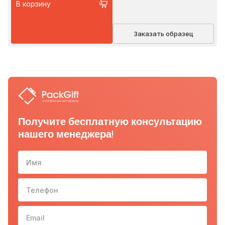
В корзину
Заказать образец
Получите бесплатную консультацию
нашего менеджера!
Имя
Телефон
10-з
Email