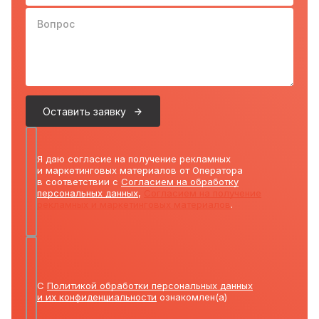
Вопрос
Оставить заявку
Я даю согласие на получение рекламных
и маркетинговых материалов от Оператора
в соответствии с
Согласием на обработку
персональных данных
,
Согласием на получение
рекламных и маркетинговых материалов
.
С
Политикой обработки персональных данных
и их конфиденциальности
ознакомлен(а)