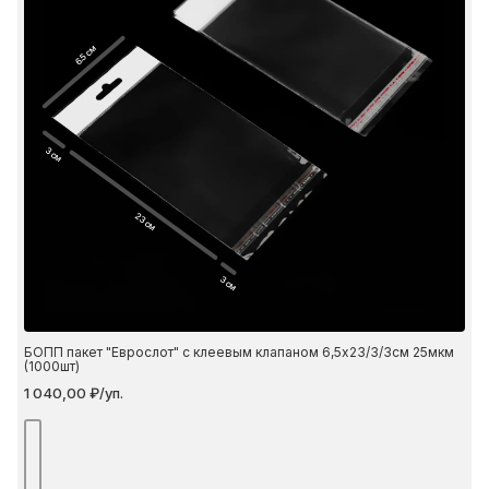
6.5 см
3 см
23 см
3 см
БОПП пакет "Еврослот" с клеевым клапаном 6,5х23/3/3см 25мкм
(1000шт)
1 040,00 ₽/уп.