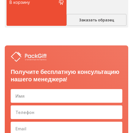
В корзину
Заказать образец
Получите бесплатную консультацию
нашего менеджера!
Имя
Телефон
10-з
Email