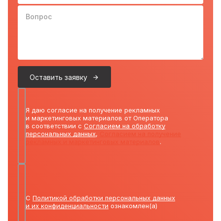
Вопрос
Оставить заявку
Я даю согласие на получение рекламных
и маркетинговых материалов от Оператора
в соответствии с
Согласием на обработку
персональных данных
,
Согласием на получение
рекламных и маркетинговых материалов
.
С
Политикой обработки персональных данных
и их конфиденциальности
ознакомлен(а)