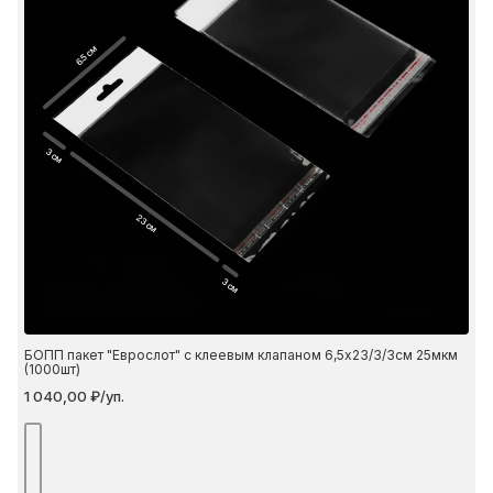
6.5 см
3 см
23 см
3 см
БОПП пакет "Еврослот" с клеевым клапаном 6,5х23/3/3см 25мкм
(1000шт)
1 040,00 ₽/уп.