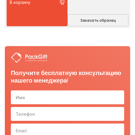
В корзину
Заказать образец
Получите бесплатную консультацию
нашего менеджера!
Имя
Телефон
10-з
Email