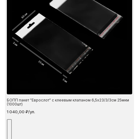
6.5 см
3 см
23 см
3 см
БОПП пакет "Еврослот" с клеевым клапаном 6,5х23/3/3см 25мкм
(1000шт)
1 040,00 ₽/уп.