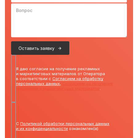
Вопрос
Оставить заявку
Я даю согласие на получение рекламных
и маркетинговых материалов от Оператора
в соответствии с
Согласием на обработку
персональных данных
,
Согласием на получение
рекламных и маркетинговых материалов
.
С
Политикой обработки персональных данных
и их конфиденциальности
ознакомлен(а)