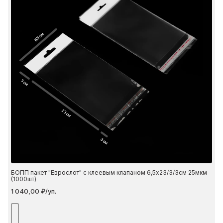
6.5 см
3 см
23 см
3 см
БОПП пакет "Еврослот" с клеевым клапаном 6,5х23/3/3см 25мкм
(1000шт)
1 040,00 ₽/уп.