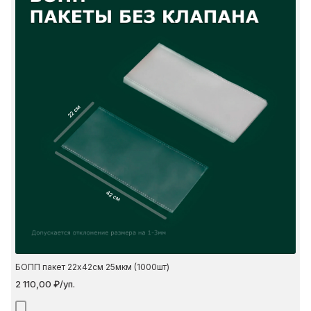
22 см
42 см
БОПП пакет 22х42см 25мкм (1000шт)
2 110,00 ₽/уп.