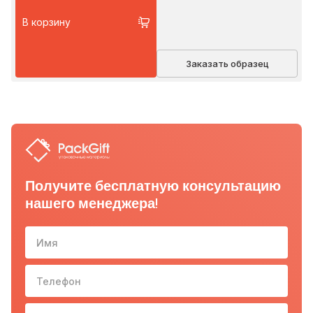
В корзину
Заказать образец
Получите бесплатную консультацию
нашего менеджера!
Имя
Телефон
10-з
Email