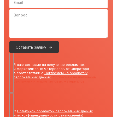
Вопрос
Оставить заявку
Я даю согласие на получение рекламных
и маркетинговых материалов от Оператора
в соответствии с
Согласием на обработку
персональных данных
,
Согласием на получение
рекламных и маркетинговых материалов
.
С
Политикой обработки персональных данных
и их конфиденциальности
ознакомлен(а)