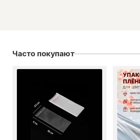
Часто покупают
45 см
4 см
58 см