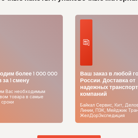
одим более 1 000 000
Ваш заказ в любой г
 за 1 смену
России. Доставка от
надежных транспор
им Вас необходимым
компаний
вом товара в самые
 сроки
Байкал Сервис, Кит, Дело
Линии, ПЭК, Мейджик Тран
ЖелДорЭкспедиция