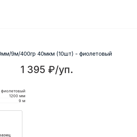
0мм/9м/400гр 40мкм (10шт) - фиолетовый
1 395 ₽/уп.
фиолетовый
1200 мм
9 м
разец