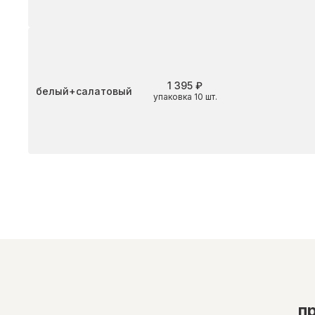
1 395 ₽
Цвет
белый+салатовый
упаковка 10 шт.
п