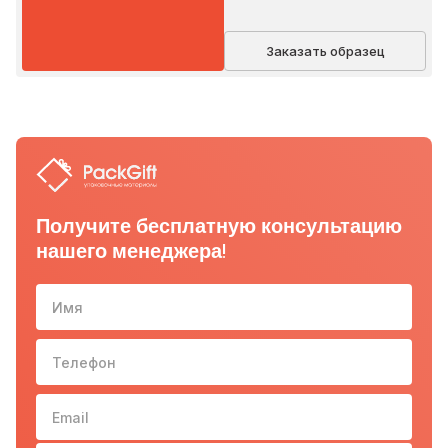
Заказать образец
Получите бесплатную консультацию
нашего менеджера!
Имя
Телефон
10-з
Email