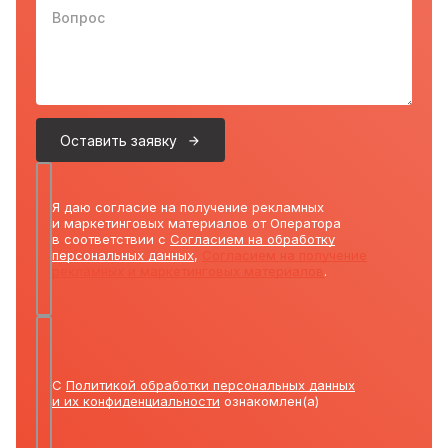
Вопрос
Оставить заявку
Я даю согласие на получение рекламных
и маркетинговых материалов от Оператора
в соответствии с
Согласием на обработку
персональных данных
,
Согласием на получение
рекламных и маркетинговых материалов
.
С
Политикой обработки персональных данных
и их конфиденциальности
ознакомлен(а)