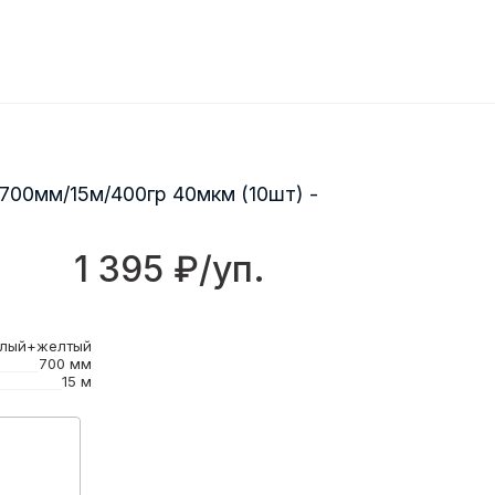
 700мм/15м/400гр 40мкм (10шт) -
1 395 ₽/уп.
лый+желтый
700 мм
15 м