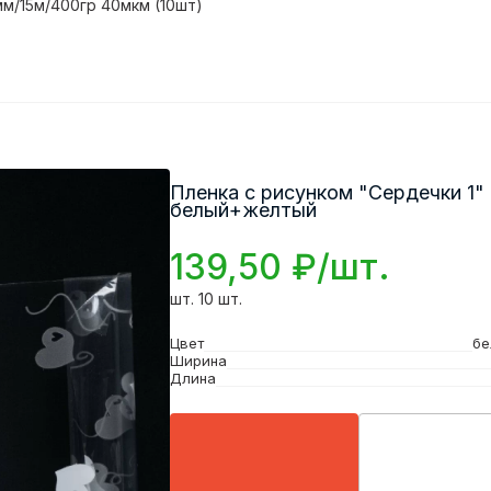
мм/15м/400гр 40мкм (10шт)
Пленка с рисунком "Сердечки 1"
белый+желтый
139,50 ₽/шт.
шт. 10 шт.
Цвет
бе
Ширина
Длина