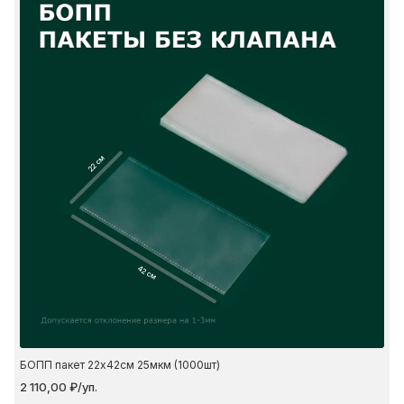
22 см
42 см
БОПП пакет 22х42см 25мкм (1000шт)
2 110,00 ₽/уп.