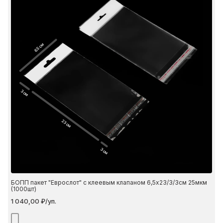
6.5 см
3 см
23 см
3 см
БОПП пакет "Еврослот" с клеевым клапаном 6,5х23/3/3см 25мкм
(1000шт)
1 040,00 ₽/уп.