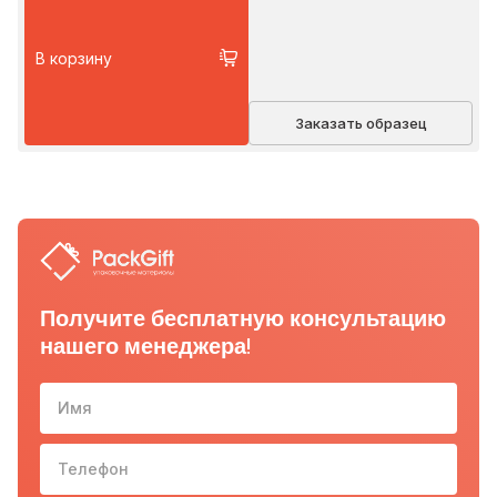
В корзину
Заказать образец
Получите бесплатную консультацию
нашего менеджера!
Имя
Телефон
10-з