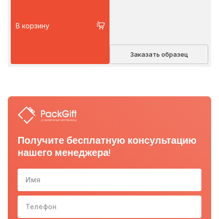
В корзину
Заказать образец
Получите бесплатную консультацию
нашего менеджера!
Имя
Телефон
10-з