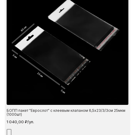
6.5 см
3 см
23 см
3 см
БОПП пакет "Еврослот" с клеевым клапаном 6,5х23/3/3см 25мкм
(1000шт)
1 040,00 ₽/уп.