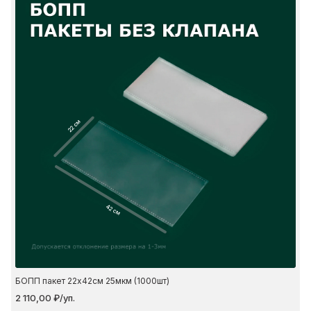
22 см
42 см
БОПП пакет 22х42см 25мкм (1000шт)
2 110,00 ₽/уп.