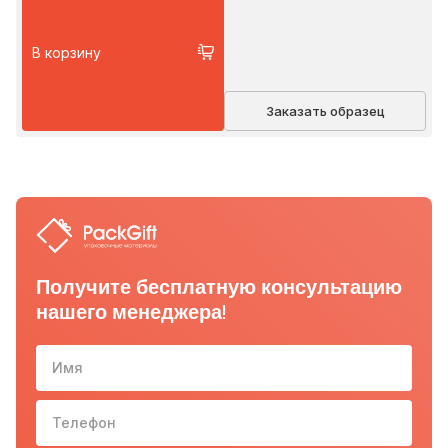
В корзину
Заказать образец
Получите бесплатную консультацию
нашего менеджера!
Имя
Телефон
10-з