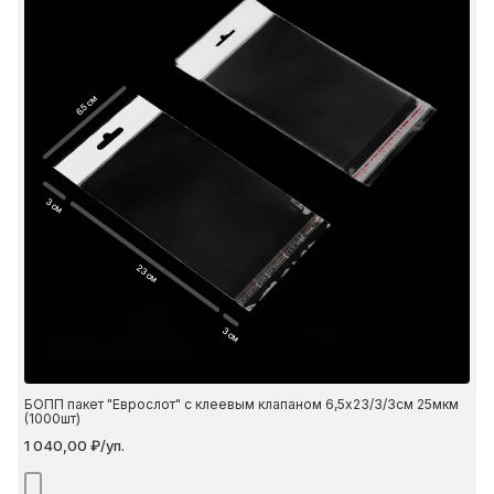
6.5 см
3 см
23 см
3 см
БОПП пакет "Еврослот" с клеевым клапаном 6,5х23/3/3см 25мкм
(1000шт)
1 040,00 ₽/уп.