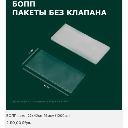
22 см
42 см
БОПП пакет 22х42см 25мкм (1000шт)
2 110,00 ₽/уп.