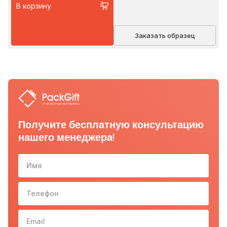
В корзину
Заказать образец
Получите бесплатную консультацию
нашего менеджера!
Имя
Телефон
10-з
Email