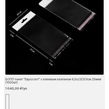
6.5 см
3 см
23 см
3 см
БОПП пакет "Еврослот" с клеевым клапаном 6,5х23/3/3см 25мкм
(1000шт)
1 040,00 ₽/уп.