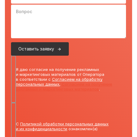
Вопрос
Оставить заявку
Я даю согласие на получение рекламных
и маркетинговых материалов от Оператора
в соответствии с
Согласием на обработку
персональных данных
,
Согласием на получение
рекламных и маркетинговых материалов
.
С
Политикой обработки персональных данных
и их конфиденциальности
ознакомлен(а)