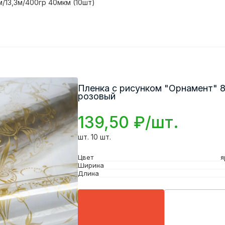
/13,3м/400гр 40мкм (10шт)
Пленка с рисунком "Орнамент" 8
розовый
139,50 ₽/шт.
шт. 10 шт.
Цвет
я
Ширина
Длина