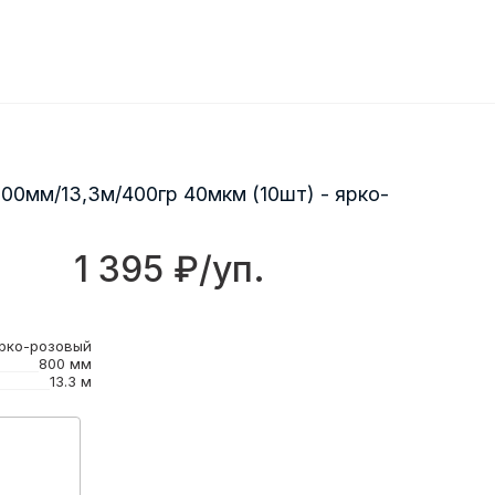
00мм/13,3м/400гр 40мкм (10шт) - ярко-
1 395 ₽/уп.
рко-розовый
800 мм
13.3 м