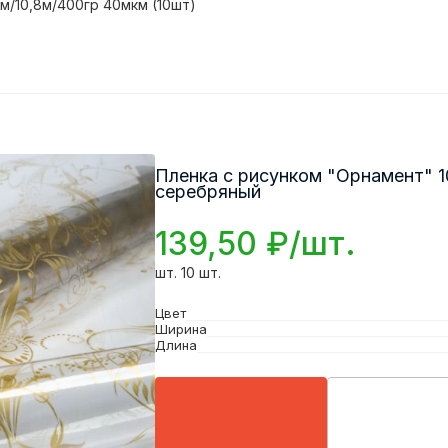
м/10,8м/400гр 40мкм (10шт)
Пленка с рисунком "Орнамент" 1
серебряный
139,50 ₽/шт.
шт. 10 шт.
Цвет
Ширина
Длина