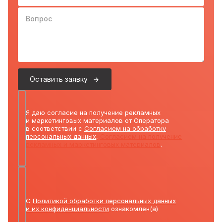
Вопрос
Оставить заявку
Я даю согласие на получение рекламных
и маркетинговых материалов от Оператора
в соответствии с
Согласием на обработку
персональных данных
,
Согласием на получение
рекламных и маркетинговых материалов
.
С
Политикой обработки персональных данных
и их конфиденциальности
ознакомлен(а)