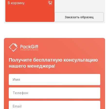
В корзину
Заказать образец
Получите бесплатную консультацию
нашего менеджера!
Имя
Телефон
10-з
Email