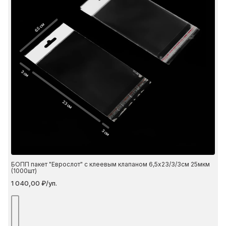
6.5 см
3 см
23 см
3 см
БОПП пакет "Еврослот" с клеевым клапаном 6,5х23/3/3см 25мкм
(1000шт)
1 040,00 ₽/уп.