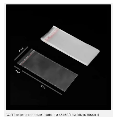
45 см
4 см
58 см
БОПП пакет с клеевым клапаном 45х58/4см 25мкм (500шт)