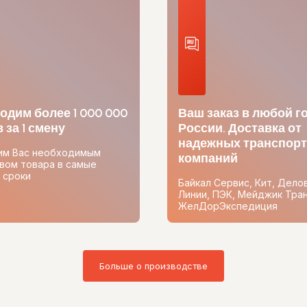
одим более 1 000 000
Ваш заказ в любой г
 за 1 смену
России. Доставка от
надежных транспор
им Вас необходимым
компаний
вом товара в самые
 сроки
Байкал Сервис, Кит, Дело
Линии, ПЭК, Мейджик Тран
ЖелДорЭкспедиция
Больше о производстве