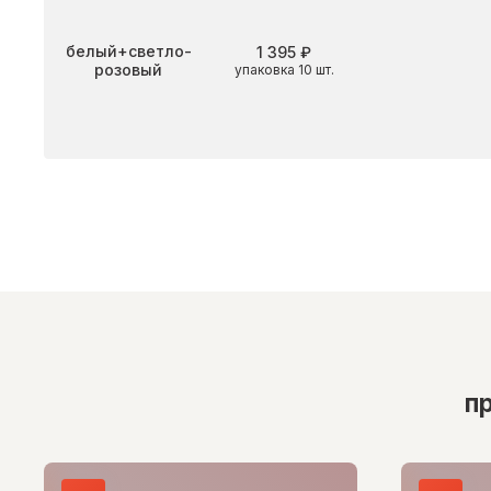
Цвет
белый+светло-
1 395 ₽
розовый
упаковка 10 шт.
п