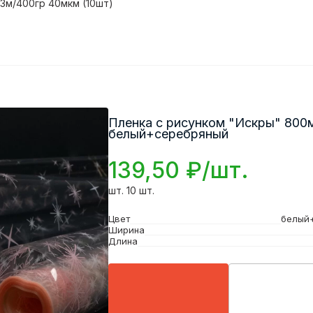
,3м/400гр 40мкм (10шт)
Пленка с рисунком "Искры" 800м
белый+серебряный
139,50 ₽/шт.
шт. 10 шт.
Цвет
белый
Ширина
Длина