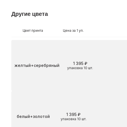
Другие цвета
Цвет принта
Цена за 1 уп.
1 395 ₽
Цвет
желтый+серебряный
упаковка 10 шт.
1 395 ₽
Цвет
белый+золотой
упаковка 10 шт.