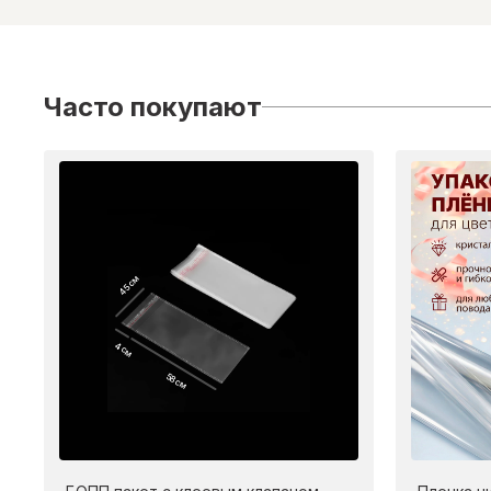
Часто покупают
45 см
4 см
58 см