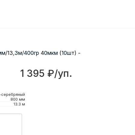
м/13,3м/400гр 40мкм (10шт) -
1 395 ₽/уп.
+серебряный
800 мм
13.3 м