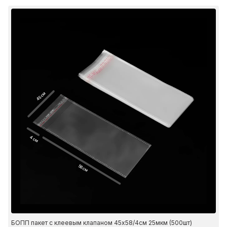
45 см
4 см
58 см
БОПП пакет с клеевым клапаном 45х58/4см 25мкм (500шт)