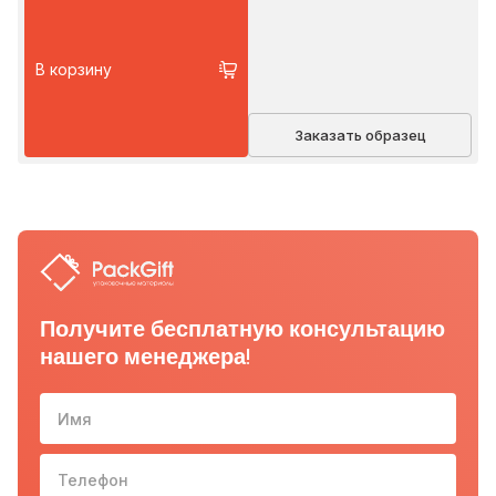
В корзину
Заказать образец
Получите бесплатную консультацию
нашего менеджера!
Имя
Телефон
10-з