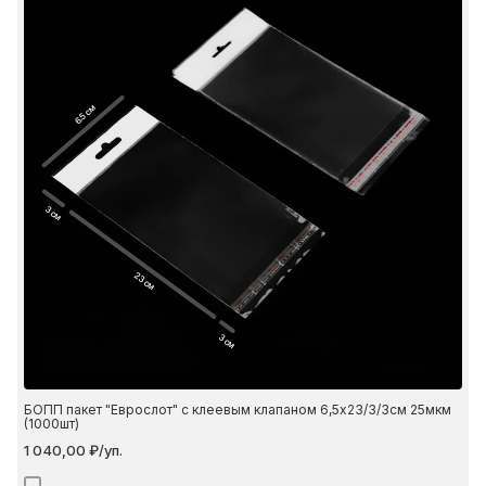
6.5 см
3 см
23 см
3 см
БОПП пакет "Еврослот" с клеевым клапаном 6,5х23/3/3см 25мкм
(1000шт)
1 040,00 ₽/уп.