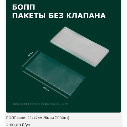
22 см
42 см
БОПП пакет 22х42см 25мкм (1000шт)
2 110,00 ₽/уп.