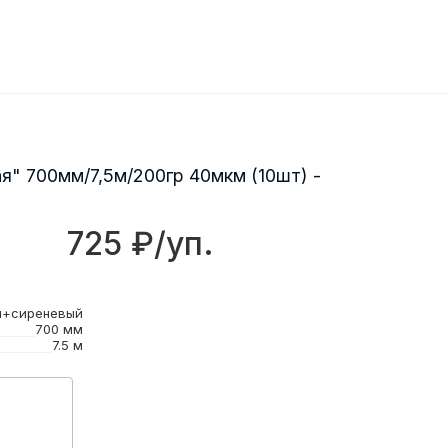
я" 700мм/7,5м/200гр 40мкм (10шт) -
725 ₽/уп.
й+сиреневый
700 мм
7.5 м