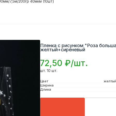
00мм/7,5м/200гр 40мкм (10шт)
Пленка с рисунком "Роза больша
желтый+сиреневый
72,50 ₽/шт.
шт. 10 шт.
Цвет
желты
Ширина
Длина