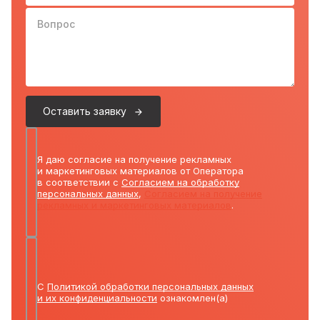
Вопрос
Оставить заявку
Я даю согласие на получение рекламных
и маркетинговых материалов от Оператора
в соответствии с
Согласием на обработку
персональных данных
,
Согласием на получение
рекламных и маркетинговых материалов
.
С
Политикой обработки персональных данных
и их конфиденциальности
ознакомлен(а)