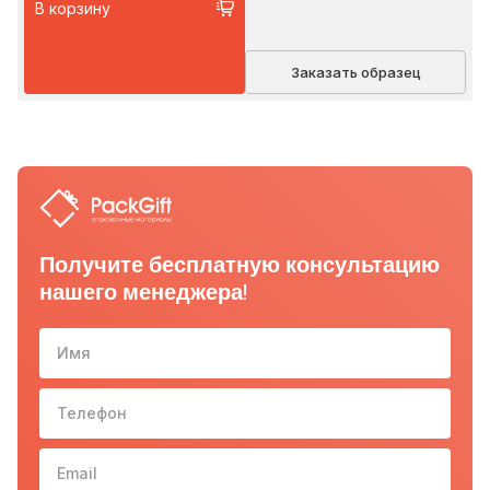
В корзину
Заказать образец
Получите бесплатную консультацию
нашего менеджера!
Имя
Телефон
10-з
Email