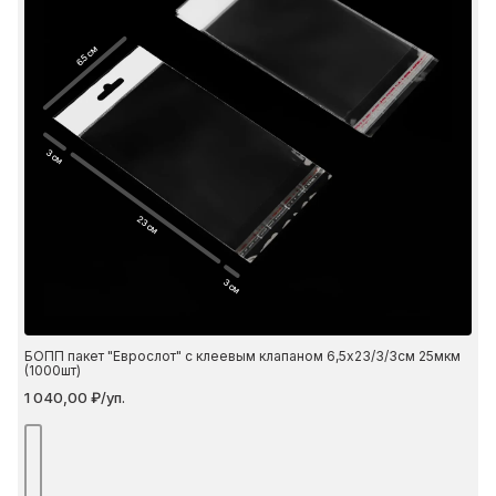
6.5 см
3 см
23 см
3 см
БОПП пакет "Еврослот" с клеевым клапаном 6,5х23/3/3см 25мкм
(1000шт)
1 040,00 ₽/уп.