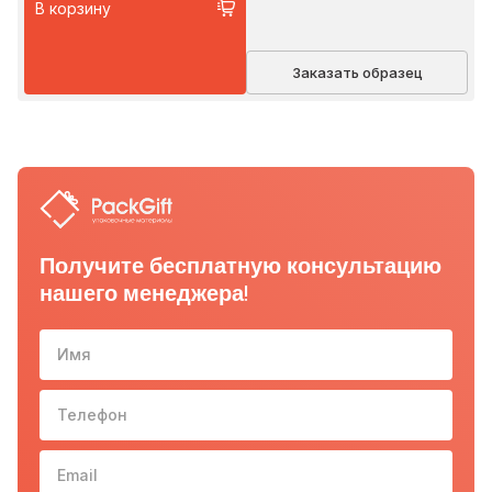
В корзину
Заказать образец
Получите бесплатную консультацию
нашего менеджера!
Имя
Телефон
10-з
Email