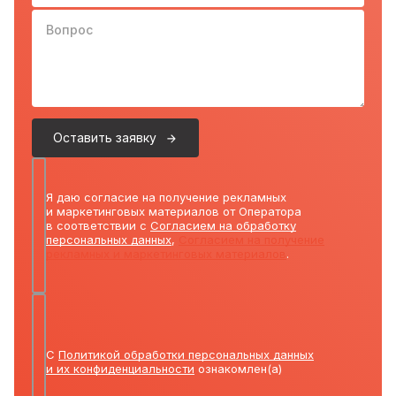
Вопрос
Оставить заявку
Я даю согласие на получение рекламных
и маркетинговых материалов от Оператора
в соответствии с
Согласием на обработку
персональных данных
,
Согласием на получение
рекламных и маркетинговых материалов
.
С
Политикой обработки персональных данных
и их конфиденциальности
ознакомлен(а)