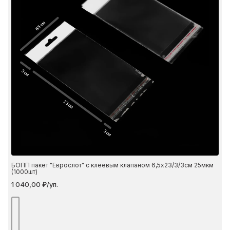
6.5 см
3 см
23 см
3 см
БОПП пакет "Еврослот" с клеевым клапаном 6,5х23/3/3см 25мкм
(1000шт)
1 040,00 ₽/уп.