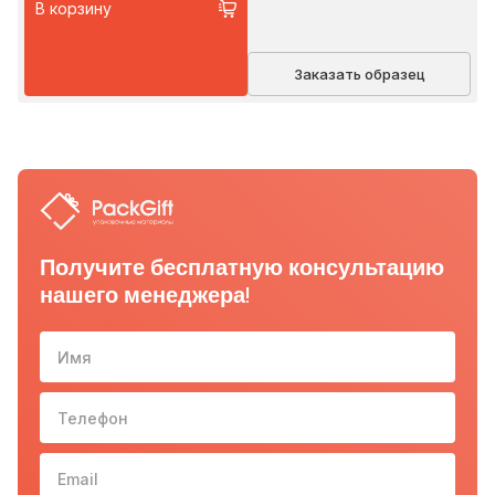
В корзину
Заказать образец
Получите бесплатную консультацию
нашего менеджера!
Имя
Телефон
10-з
Email