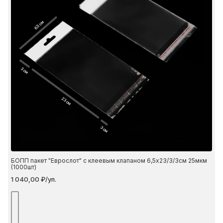
6.5 см
3 см
23 см
3 см
БОПП пакет "Еврослот" с клеевым клапаном 6,5х23/3/3см 25мкм
(1000шт)
1 040,00 ₽/уп.