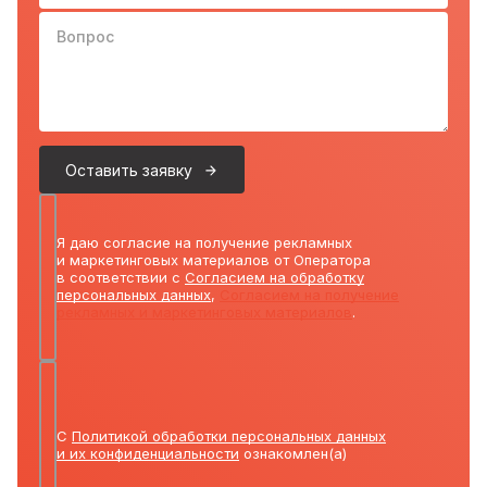
Вопрос
Оставить заявку
Я даю согласие на получение рекламных
и маркетинговых материалов от Оператора
в соответствии с
Согласием на обработку
персональных данных
,
Согласием на получение
рекламных и маркетинговых материалов
.
С
Политикой обработки персональных данных
и их конфиденциальности
ознакомлен(а)