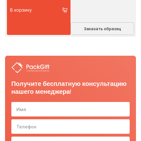
В корзину
Заказать образец
Получите бесплатную консультацию
нашего менеджера!
Имя
Телефон
10-з
Email