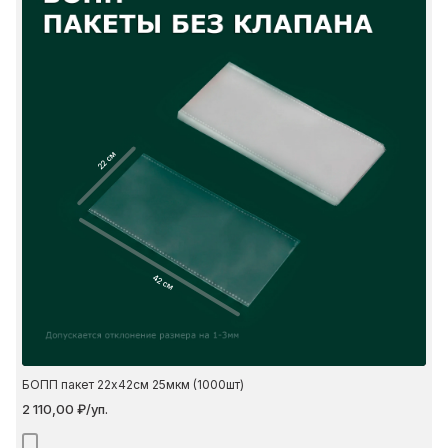
22 см
42 см
БОПП пакет 22х42см 25мкм (1000шт)
2 110,00 ₽/уп.