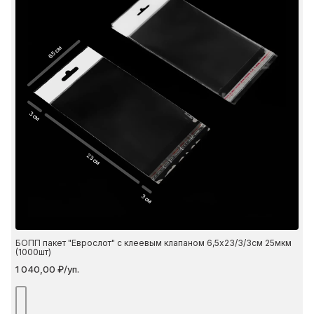
6.5 см
3 см
23 см
3 см
БОПП пакет "Еврослот" с клеевым клапаном 6,5х23/3/3см 25мкм
(1000шт)
1 040,00 ₽/уп.