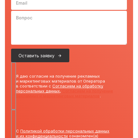
Вопрос
Оставить заявку
Я даю согласие на получение рекламных
и маркетинговых материалов от Оператора
в соответствии с
Согласием на обработку
персональных данных
,
Согласием на получение
рекламных и маркетинговых материалов
.
С
Политикой обработки персональных данных
и их конфиденциальности
ознакомлен(а)