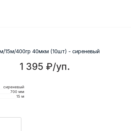
м/15м/400гр 40мкм (10шт) - сиреневый
1 395 ₽/уп.
сиреневый
700 мм
15 м