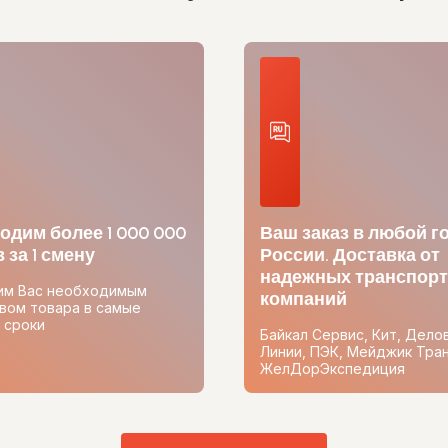
одим более 1 000 000
Ваш заказ в любой г
 за 1 смену
России. Доставка от
надежных транспор
им Вас необходимым
компаний
вом товара в самые
 сроки
Байкал Сервис, Кит, Дело
Линии, ПЭК, Мейджик Тран
ЖелДорЭкспедиция