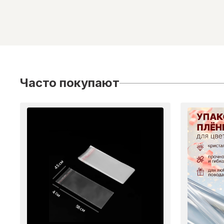
Часто покупают
45 см
4 см
58 см