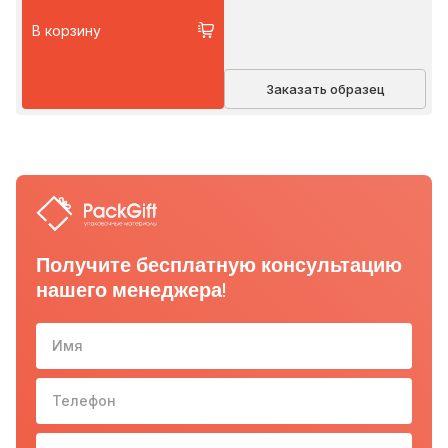
В корзину
Заказать образец
Получите бесплатную консультацию
нашего менеджера!
Имя
Телефон
10-з
Email