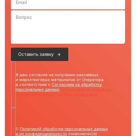
Вопрос
Оставить заявку
Я даю согласие на получение рекламных
и маркетинговых материалов от Оператора
в соответствии с
Согласием на обработку
персональных данных
,
Согласием на получение
рекламных и маркетинговых материалов
.
С
Политикой обработки персональных данных
и их конфиденциальности
ознакомлен(а)