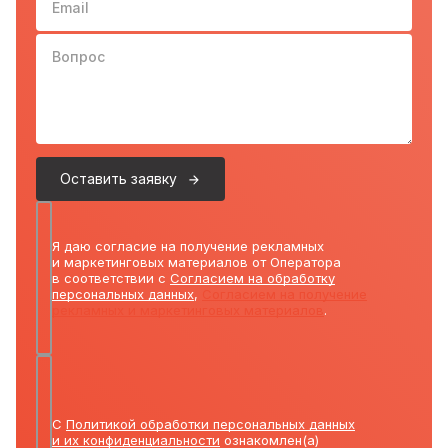
Вопрос
Оставить заявку
Я даю согласие на получение рекламных
и маркетинговых материалов от Оператора
в соответствии с
Согласием на обработку
персональных данных
,
Согласием на получение
рекламных и маркетинговых материалов
.
С
Политикой обработки персональных данных
и их конфиденциальности
ознакомлен(а)