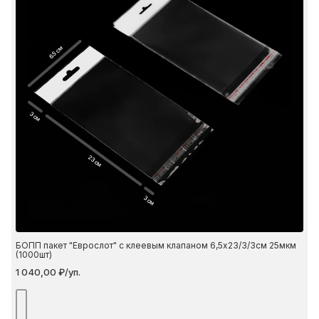
6.5 см
3 см
23 см
3 см
БОПП пакет "Еврослот" с клеевым клапаном 6,5х23/3/3см 25мкм
(1000шт)
1 040,00 ₽/уп.