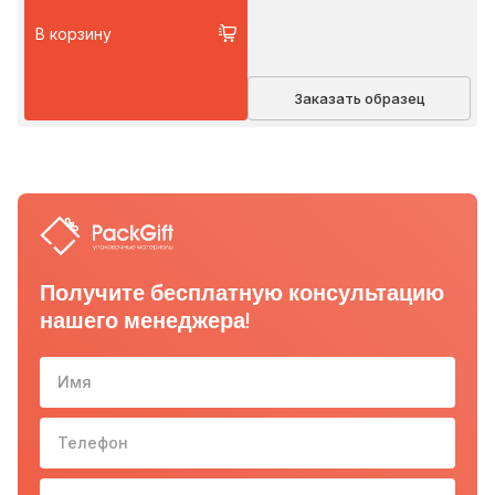
В корзину
Заказать образец
Получите бесплатную консультацию
нашего менеджера!
Имя
Телефон
10-з
Email