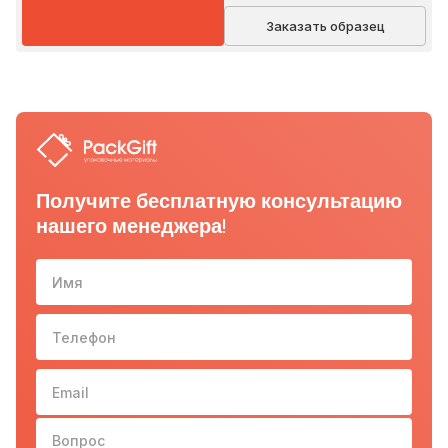
Заказать образец
Получите бесплатную консультацию
нашего менеджера!
Имя
Телефон
10-з
Email
Вопрос